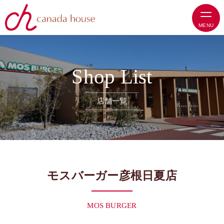
S
h
o
p
L
i
s
t
店
舗
一
覧
モスバーガー彦根日夏店
MOS BURGER