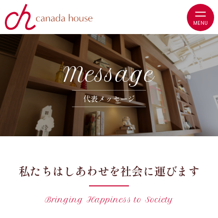
M
e
s
s
a
g
e
代
表
メ
ッ
セ
ー
ジ
私たちはしあわせを社会に運びます
Bringing Happiness to Society