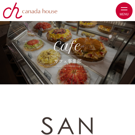
C
a
f
e
カ
フ
ェ
事
業
部