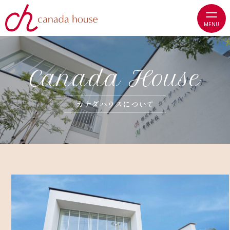
C
a
n
a
d
a
H
o
u
s
e
カ
ナ
ダ
ハ
ウ
ス
に
つ
い
て