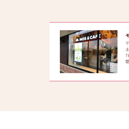
〒
T
営