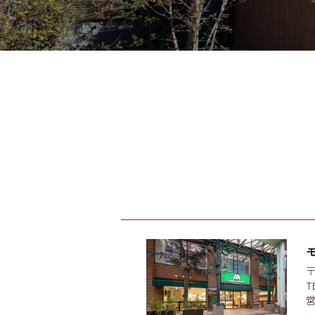
〒
T
営