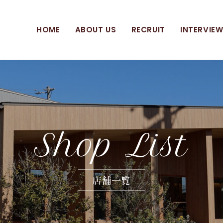
HOME
ABOUT US
RECRUIT
INTERVIE
S
h
o
p
L
i
s
t
店
舗
一
覧