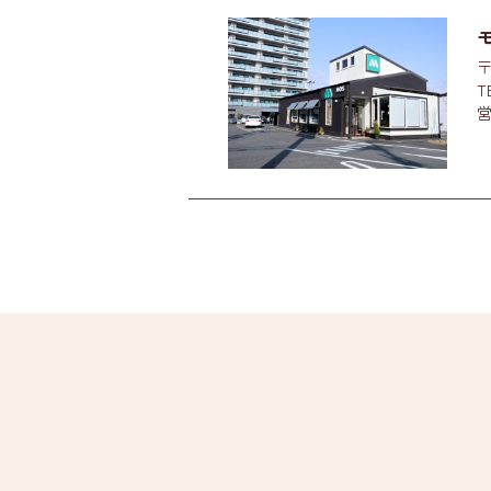
〒
T
営