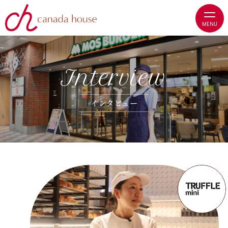
I
n
t
e
r
v
i
e
w
イ
ン
タ
ビ
ュ
ー