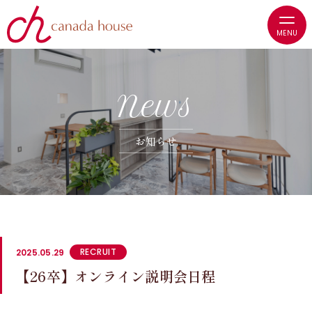
N
e
w
s
お
知
ら
せ
RECRUIT
2025.05.29
【26卒】オンライン説明会日程