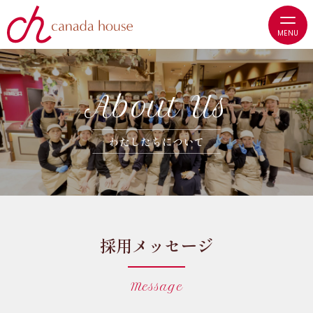
A
b
o
u
t
U
s
わ
た
し
た
ち
に
つ
い
て
採用メッセージ
Message